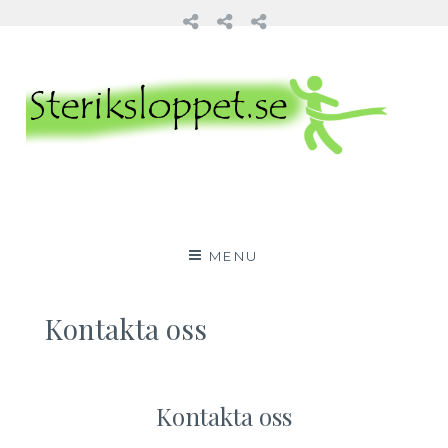
Startsida
Löpning
Kontakta
oss
Skip
to
content
Steriksloppet.se
MENU
Kontakta oss
Kontakta oss