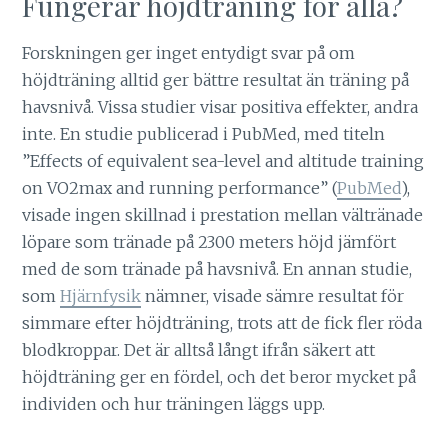
Fungerar höjdträning för alla?
Forskningen ger inget entydigt svar på om
höjdträning alltid ger bättre resultat än träning på
havsnivå. Vissa studier visar positiva effekter, andra
inte. En studie publicerad i PubMed, med titeln
”Effects of equivalent sea-level and altitude training
on VO2max and running performance” (
PubMed
),
visade ingen skillnad i prestation mellan vältränade
löpare som tränade på 2300 meters höjd jämfört
med de som tränade på havsnivå. En annan studie,
som
Hjärnfysik
nämner, visade sämre resultat för
simmare efter höjdträning, trots att de fick fler röda
blodkroppar. Det är alltså långt ifrån säkert att
höjdträning ger en fördel, och det beror mycket på
individen och hur träningen läggs upp.