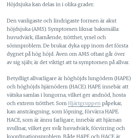
Höjdsjuka kan delas in i olika grader:
Den vanligaste och lindrigaste formen är akut
höjdsjuka (AMS). Symptomen liknar baksmälla:
huvudvärk, illamående, trötthet, yrsel och
sömnproblem. De brukar dyka upp inom det första
dygnet på hög höjd. Även om AMS oftast går över
av sig själv, är det viktigt att ta symptomen på allvar.
Betydligt allvarligare är höghöjds lungödem (HAPE)
och höghöjds hjärnödem (HACE). HAPE innebär att
vätska samlas i lungorna, vilket ger andnöd, hosta
och extrem trötthet. Som
Hjärtgruppen
påpekar,
kan ansträngning, som löpning, förvärra HAPE.
HACE, som är ännu farligare, innebär att hjärnan
svullnar, vilket ger svår huvudvärk, förvirring och
koordinationsproblem. Både HAPE och HACE är