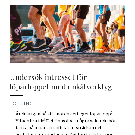
Undersök intresset för
löparloppet med enkätverktyg
LÖPNING
Är du sugen på att anordna ett eget löparlopp?
Vilken bra idé! Det finns dock några saker du bör
tänka på innan du snitslar ut sträckan och
beställer nummerlappar. Det första du bör göra